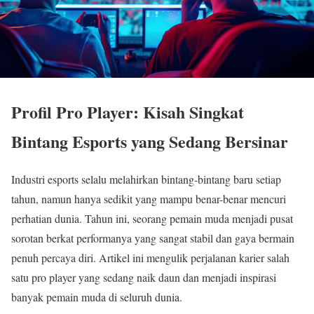
Profil Pro Player: Kisah Singkat
Bintang Esports yang Sedang Bersinar
Industri esports selalu melahirkan bintang-bintang baru setiap
tahun, namun hanya sedikit yang mampu benar-benar mencuri
perhatian dunia. Tahun ini, seorang pemain muda menjadi pusat
sorotan berkat performanya yang sangat stabil dan gaya bermain
penuh percaya diri. Artikel ini mengulik perjalanan karier salah
satu pro player yang sedang naik daun dan menjadi inspirasi
banyak pemain muda di seluruh dunia.