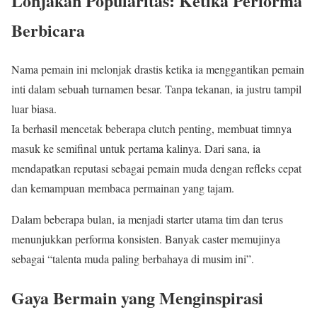
Lonjakan Popularitas: Ketika Performa
Berbicara
Nama pemain ini melonjak drastis ketika ia menggantikan pemain
inti dalam sebuah turnamen besar. Tanpa tekanan, ia justru tampil
luar biasa.
Ia berhasil mencetak beberapa clutch penting, membuat timnya
masuk ke semifinal untuk pertama kalinya. Dari sana, ia
mendapatkan reputasi sebagai pemain muda dengan refleks cepat
dan kemampuan membaca permainan yang tajam.
Dalam beberapa bulan, ia menjadi starter utama tim dan terus
menunjukkan performa konsisten. Banyak caster memujinya
sebagai “talenta muda paling berbahaya di musim ini”.
Gaya Bermain yang Menginspirasi