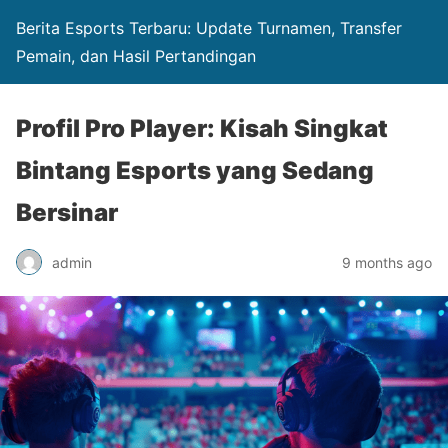
Berita Esports Terbaru: Update Turnamen, Transfer
Pemain, dan Hasil Pertandingan
Profil Pro Player: Kisah Singkat
Bintang Esports yang Sedang
Bersinar
admin
9 months ago