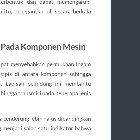
terbentuk dan dapat memengaruhi
itu, penggantian oli secara berkala
g Pada Komponen Mesin
 dapat menyebabkan permukaan logam
tipis di antara komponen sehingga
i. Lapisan pelindung ini membantu
 hingga transmisi pada beberapa jenis
a cenderung lebih halus dibandingkan
g menjadi salah satu indikator bahwa