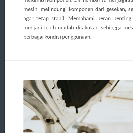
mesin, melindungi komponen dari gesekan, 
agar tetap stabil. Memahami peran pentin
menjadi lebih mudah dilakukan sehingga mes
berbagai kondisi penggunaan.