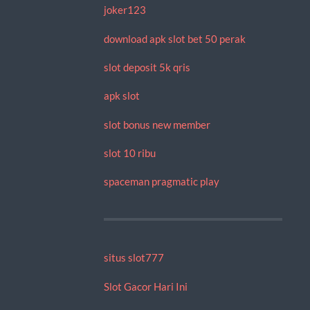
joker123
download apk slot bet 50 perak
slot deposit 5k qris
apk slot
slot bonus new member
slot 10 ribu
spaceman pragmatic play
situs slot777
Slot Gacor Hari Ini