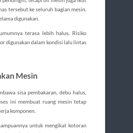
s tersebut ke seluruh bagian mesin.
selama digunakan.
 umumnya terasa lebih halus. Risiko
or digunakan dalam kondisi lalu lintas
hkan Mesin
mbawa sisa pembakaran, debu halus,
Proses ini membuat ruang mesin tetap
nerja komponen.
emampuannya untuk mengikat kotoran