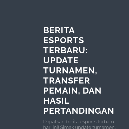
BERITA
ESPORTS
TERBARU:
UPDATE
TURNAMEN,
TRANSFER
PEMAIN, DAN
HASIL
PERTANDINGAN
Dapatkan berita esports terbaru
hari ini! Simak update turnamen,