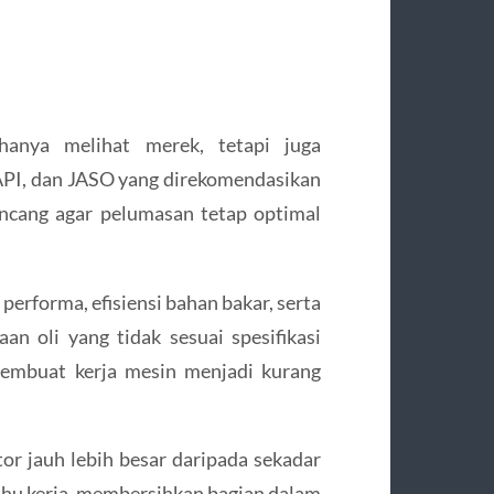
hanya melihat merek, tetapi juga
 API, dan JASO yang direkomendasikan
rancang agar pelumasan tetap optimal
erforma, efisiensi bahan bakar, serta
n oli yang tidak sesuai spesifikasi
embuat kerja mesin menjadi kurang
tor jauh lebih besar daripada sekadar
u kerja, membersihkan bagian dalam