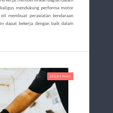
sekaligus mendukung performa motor
g oli membuat perawatan kendaraan
in dapat bekerja dengan baik dalam
STICKY POST