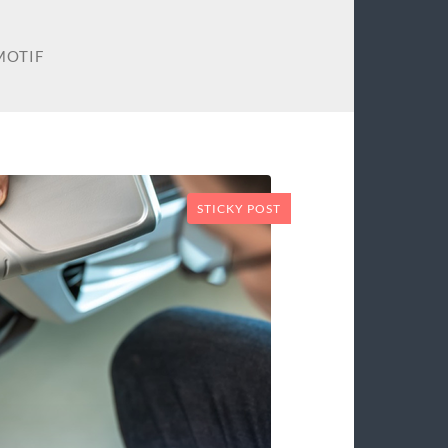
MOTIF
STICKY POST