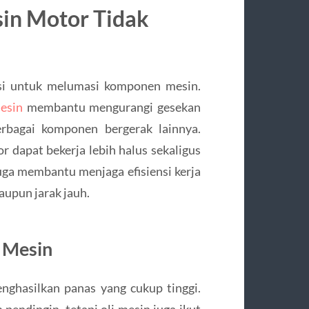
sin Motor Tidak
si untuk melumasi komponen mesin.
esin
membantu mengurangi gesekan
berbagai komponen bergerak lainnya.
 dapat bekerja lebih halus sekaligus
 juga membantu menjaga efisiensi kerja
aupun jarak jauh.
 Mesin
ghasilkan panas yang cukup tinggi.
pendingin, tetapi oli mesin juga ikut