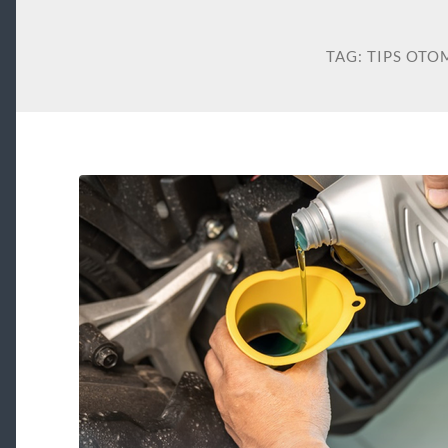
TAG:
TIPS OTO