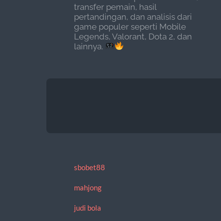
transfer pemain, hasil
pertandingan, dan analisis dari
game populer seperti Mobile
Legends, Valorant, Dota 2, dan
lainnya.
sbobet88
mahjong
judi bola