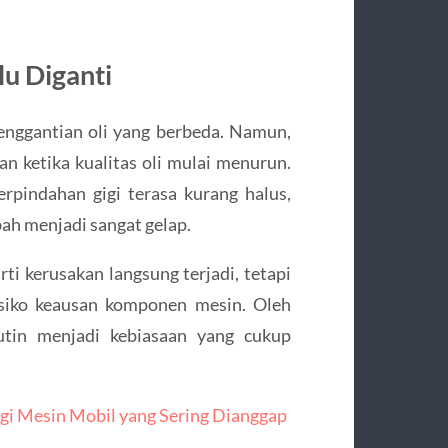
lu Diganti
enggantian oli yang berbeda. Namun,
n ketika kualitas oli mulai menurun.
erpindahan gigi terasa kurang halus,
bah menjadi sangat gelap.
i kerusakan langsung terjadi, tetapi
isiko keausan komponen mesin. Oleh
rutin menjadi kebiasaan yang cukup
gi Mesin Mobil yang Sering Dianggap