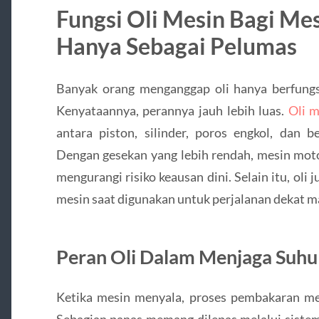
Fungsi Oli Mesin Bagi Me
Hanya Sebagai Pelumas
Banyak orang menganggap oli hanya berfung
Kenyataannya, perannya jauh lebih luas.
Oli m
antara piston, silinder, poros engkol, dan 
Dengan gesekan yang lebih rendah, mesin motor
mengurangi risiko keausan dini. Selain itu, oli
mesin saat digunakan untuk perjalanan dekat m
Peran Oli Dalam Menjaga Suhu
Ketika mesin menyala, proses pembakaran men
Sebagian panas memang dilepas melalui sistem 