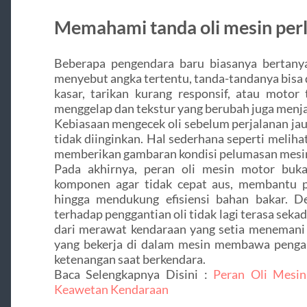
Memahami tanda oli mesin perl
Beberapa pengendara baru biasanya bertany
menyebut angka tertentu, tanda-tandanya bisa 
kasar, tarikan kurang responsif, atau motor
menggelap dan tekstur yang berubah juga menjad
Kebiasaan mengecek oli sebelum perjalanan j
tidak diinginkan. Hal sederhana seperti melihat
memberikan gambaran kondisi pelumasan mesin 
Pada akhirnya, peran oli mesin motor buk
komponen agar tidak cepat aus, membantu p
hingga mendukung efisiensi bahan bakar. D
terhadap penggantian oli tidak lagi terasa seka
dari merawat kendaraan yang setia menemani ak
yang bekerja di dalam mesin membawa penga
ketenangan saat berkendara.
Baca Selengkapnya Disini :
Peran Oli Mesin
Keawetan Kendaraan