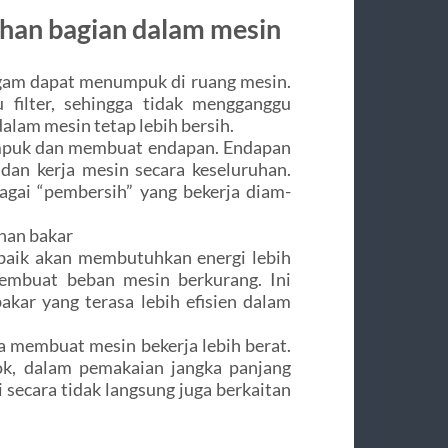
han bagian dalam mesin
ogam dapat menumpuk di ruang mesin.
 filter, sehingga tidak mengganggu
alam mesin tetap lebih bersih.
numpuk dan membuat endapan. Endapan
dan kerja mesin secara keseluruhan.
bagai “pembersih” yang bekerja diam-
han bakar
baik akan membutuhkan energi lebih
membuat beban mesin berkurang. Ini
kar yang terasa lebih efisien dalam
a membuat mesin bekerja lebih berat.
ok, dalam pemakaian jangka panjang
i secara tidak langsung juga berkaitan