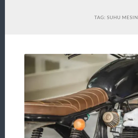
TAG:
SUHU MESI