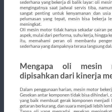
sederhana yang bekerja di balik layar: oli me
mengingatnya saat jadwal servis tiba, namu
sangat penting untuk kenyamanan dan usia
pelumasan yang tepat, mesin bisa bekerja l
meningkat.
Oli mesin motor tidak hanya sekadar cairan 
aspek, mulai dari performa, suhu kerja, hingga
itu, memahami peran oli membantu pengen
sederhana yang dampaknya terasa langsung dal
Mengapa oli mesin m
dipisahkan dari kinerja m
Dalam penggunaan harian, mesin motor bekerja
Gesekan antar komponen tidak bisa dihindari, d
yang baik membuat gerak komponen menjadi le
getaran berkurang, dan suara menjadi lebih lem
Tanpa oli yang memadai, gesekan meningka