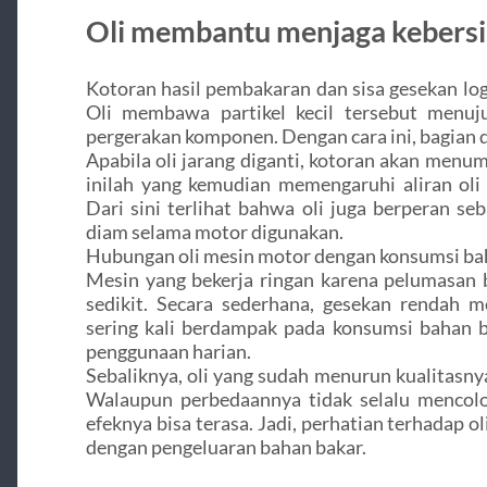
Oli membantu menjaga kebersi
Kotoran hasil pembakaran dan sisa gesekan l
Oli membawa partikel kecil tersebut menuju
pergerakan komponen. Dengan cara ini, bagian d
Apabila oli jarang diganti, kotoran akan me
inilah yang kemudian memengaruhi aliran oli 
Dari sini terlihat bahwa oli juga berperan se
diam selama motor digunakan.
Hubungan oli mesin motor dengan konsumsi ba
Mesin yang bekerja ringan karena pelumasan 
sedikit. Secara sederhana, gesekan rendah 
sering kali berdampak pada konsumsi bahan ba
penggunaan harian.
Sebaliknya, oli yang sudah menurun kualitasny
Walaupun perbedaannya tidak selalu mencol
efeknya bisa terasa. Jadi, perhatian terhadap ol
dengan pengeluaran bahan bakar.