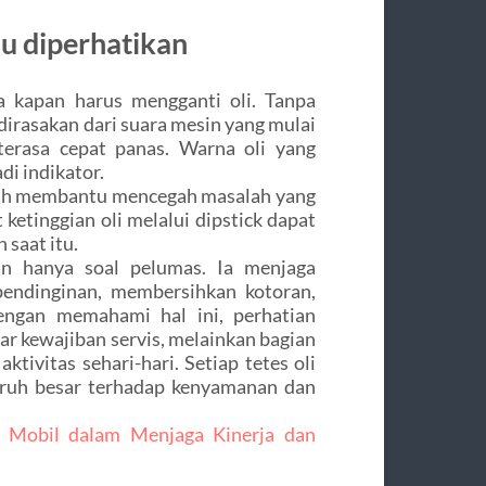
u diperhatikan
a kapan harus mengganti oli. Tanpa
dirasakan dari suara mesin yang mulai
 terasa cepat panas. Warna oli yang
i indikator.
auh membantu mencegah masalah yang
 ketinggian oli melalui dipstick dapat
saat itu.
an hanya soal pelumas. Ia menjaga
endinginan, membersihkan kotoran,
engan memahami hal ini, perhatian
dar kewajiban servis, melainkan bagian
tivitas sehari-hari. Setiap tetes oli
ruh besar terhadap kenyamanan dan
 Mobil dalam Menjaga Kinerja dan