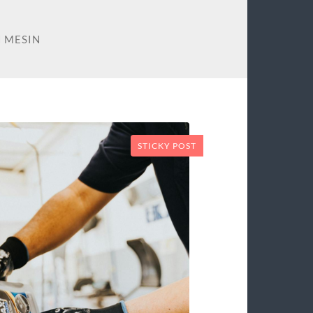
 MESIN
STICKY POST