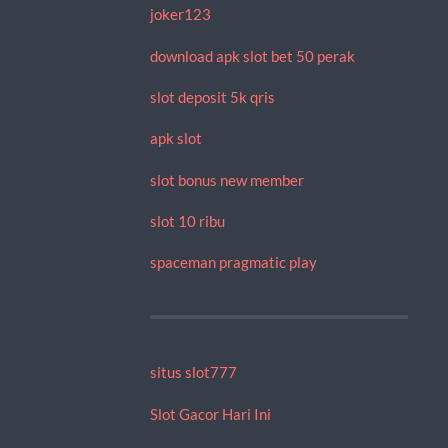
joker123
download apk slot bet 50 perak
slot deposit 5k qris
apk slot
slot bonus new member
slot 10 ribu
spaceman pragmatic play
situs slot777
Slot Gacor Hari Ini