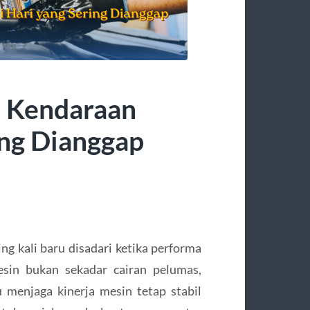
i Kendaraan
ing Dianggap
ing kali baru disadari ketika performa
esin bukan sekadar cairan pelumas,
menjaga kinerja mesin tetap stabil