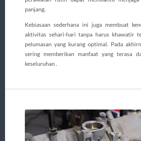
panjang.
Kebiasaan sederhana ini juga membuat ken
aktivitas sehari-hari tanpa harus khawatir 
pelumasan yang kurang optimal. Pada akhirny
sering memberikan manfaat yang terasa d
keseluruhan .