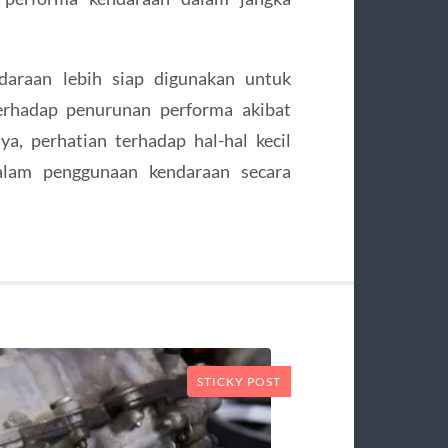
daraan lebih siap digunakan untuk
terhadap penurunan performa akibat
a, perhatian terhadap hal-hal kecil
alam penggunaan kendaraan secara
STICKY POST