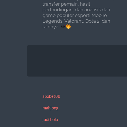
transfer pemain, hasil
pertandingan, dan analisis dari
game populer seperti Mobile
Legends, Valorant, Dota 2, dan
lainnya.
sbobet88
mahjong
judi bola