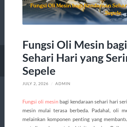
Fungsi Oli Mesin bag
Sehari Hari yang Ser
Sepele
JULY 2, 2026
/
ADMIN
Fungsi oli mesin
bagi kendaraan sehari hari ser
mesin mulai terasa berbeda. Padahal, oli m
melainkan komponen penting yang membantu 