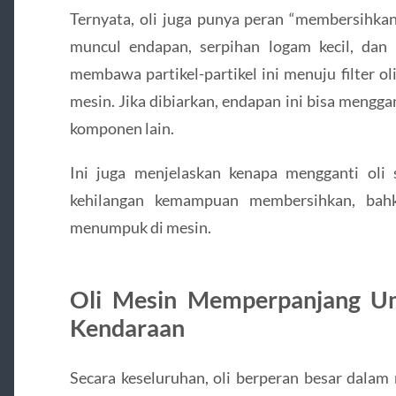
Ternyata, oli juga punya peran “membersihkan
muncul endapan, serpihan logam kecil, dan
membawa partikel-partikel ini menuju filter o
mesin. Jika dibiarkan, endapan ini bisa mengg
komponen lain.
Ini juga menjelaskan kenapa mengganti oli s
kehilangan kemampuan membersihkan, bah
menumpuk di mesin.
Oli Mesin Memperpanjang Um
Kendaraan
Secara keseluruhan, oli berperan besar dalam