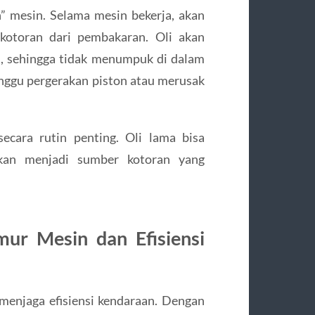
” mesin. Selama mesin bekerja, akan
 kotoran dari pembakaran. Oli akan
li, sehingga tidak menumpuk di dalam
anggu pergerakan piston atau merusak
ecara rutin penting. Oli lama bisa
kan menjadi sumber kotoran yang
ur Mesin dan Efisiensi
 menjaga efisiensi kendaraan. Dengan