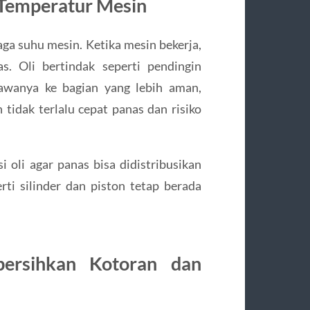
Temperatur Mesin
aga suhu mesin. Ketika mesin bekerja,
. Oli bertindak seperti pendingin
wanya ke bagian yang lebih aman,
 tidak terlalu cepat panas dan risiko
oli agar panas bisa didistribusikan
rti silinder dan piston tetap berada
rsihkan Kotoran dan