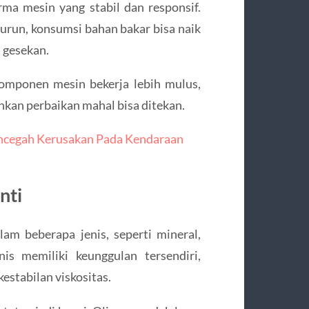
ma mesin yang stabil dan responsif.
nurun, konsumsi bahan bakar bisa naik
 gesekan.
komponen mesin bekerja lebih mulus,
hkan perbaikan mahal bisa ditekan.
ncegah Kerusakan Pada Kendaraan
nti
am beberapa jenis, seperti mineral,
nis memiliki keunggulan tersendiri,
estabilan viskositas.