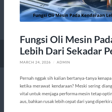
Fungsi Oli Mesin Pa
Lebih Dari Sekadar 
MARCH 24, 2026
/
ADMIN
Pernah nggak sih kalian bertanya-tanya kenapa 
ketika merawat kendaraan? Meski sering diang
vital untuk menjaga performa mesin tetap optim
aus, bahkan rusak lebih cepat dari yang diperkir