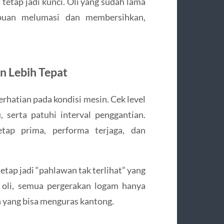
tetap jadi kunci. Oli yang sudah lama
mpuan melumasi dan membersihkan,
n Lebih Tepat
rhatian pada kondisi mesin. Cek level
, serta patuhi interval penggantian.
tap prima, performa terjaga, dan
etap jadi “pahlawan tak terlihat” yang
 oli, semua pergerakan logam hanya
 yang bisa menguras kantong.