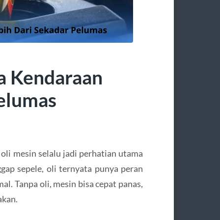
da Kendaraan
Pelumas
oli mesin selalu jadi perhatian utama
gap sepele, oli ternyata punya peran
al. Tanpa oli, mesin bisa cepat panas,
akan.