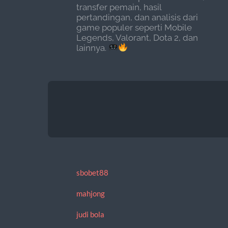
transfer pemain, hasil
pertandingan, dan analisis dari
game populer seperti Mobile
Legends, Valorant, Dota 2, dan
lainnya.
sbobet88
mahjong
judi bola