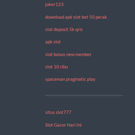
joker123
download apk slot bet 50 perak
slot deposit 5k qris
apk slot
slot bonus new member
slot 10 ribu
spaceman pragmatic play
situs slot777
Slot Gacor Hari Ini