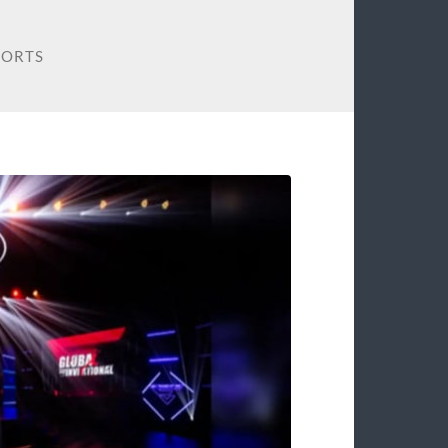
PORTS