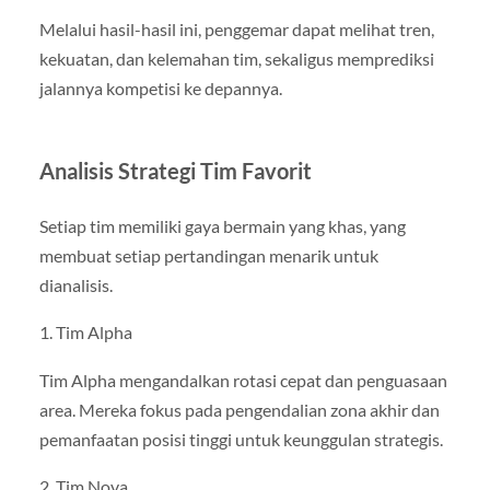
Melalui hasil-hasil ini, penggemar dapat melihat tren,
kekuatan, dan kelemahan tim, sekaligus memprediksi
jalannya kompetisi ke depannya.
Analisis Strategi Tim Favorit
Setiap tim memiliki gaya bermain yang khas, yang
membuat setiap pertandingan menarik untuk
dianalisis.
1. Tim Alpha
Tim Alpha mengandalkan rotasi cepat dan penguasaan
area. Mereka fokus pada pengendalian zona akhir dan
pemanfaatan posisi tinggi untuk keunggulan strategis.
2. Tim Nova