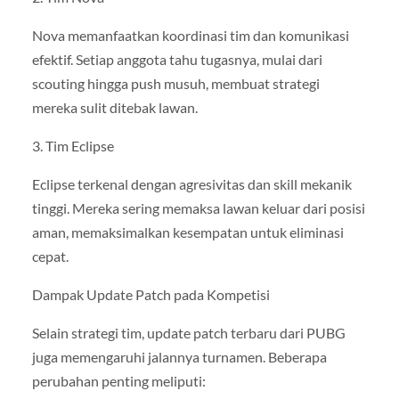
Nova memanfaatkan koordinasi tim dan komunikasi
efektif. Setiap anggota tahu tugasnya, mulai dari
scouting hingga push musuh, membuat strategi
mereka sulit ditebak lawan.
3. Tim Eclipse
Eclipse terkenal dengan agresivitas dan skill mekanik
tinggi. Mereka sering memaksa lawan keluar dari posisi
aman, memaksimalkan kesempatan untuk eliminasi
cepat.
Dampak Update Patch pada Kompetisi
Selain strategi tim, update patch terbaru dari PUBG
juga memengaruhi jalannya turnamen. Beberapa
perubahan penting meliputi: