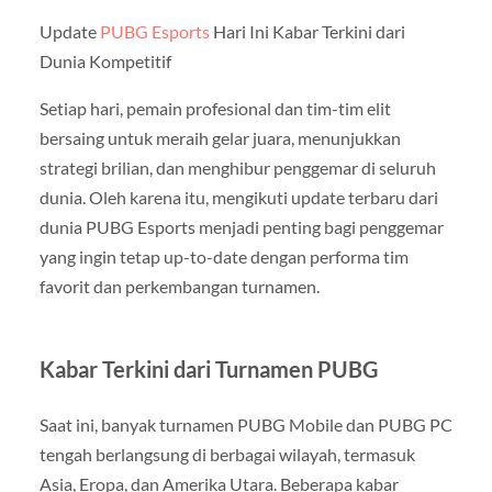
Update
PUBG Esports
Hari Ini Kabar Terkini dari
Dunia Kompetitif
Setiap hari, pemain profesional dan tim-tim elit
bersaing untuk meraih gelar juara, menunjukkan
strategi brilian, dan menghibur penggemar di seluruh
dunia. Oleh karena itu, mengikuti update terbaru dari
dunia PUBG Esports menjadi penting bagi penggemar
yang ingin tetap up-to-date dengan performa tim
favorit dan perkembangan turnamen.
Kabar Terkini dari Turnamen PUBG
Saat ini, banyak turnamen PUBG Mobile dan PUBG PC
tengah berlangsung di berbagai wilayah, termasuk
Asia, Eropa, dan Amerika Utara. Beberapa kabar