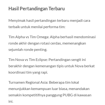
Hasil Pertandingan Terbaru
Menyimak hasil pertandingan terbaru menjadi cara
terbaik untuk menilai performa tim:
Tim Alpha vs Tim Omega: Alpha berhasil mendominasi
ronde akhir dengan rotasi cerdas, memenangkan
sejumlah ronde penting.
Tim Nova vs Tim Eclipse: Pertandingan sengit ini
berakhir dengan kemenangan tipis untuk Nova berkat
koordinasi tim yang rapi.
Turnamen Regional Asia: Beberapa tim lokal
menunjukkan kemampuan luar biasa, menandakan
semakin kompetitifnya panggung PUBG di kawasan
ini.