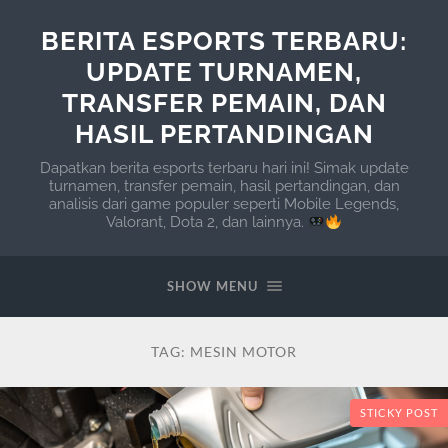
BERITA ESPORTS TERBARU:
UPDATE TURNAMEN,
TRANSFER PEMAIN, DAN
HASIL PERTANDINGAN
Dapatkan berita esports terbaru hari ini! Simak update
turnamen, transfer pemain, hasil pertandingan, dan
analisis dari game populer seperti Mobile Legends,
Valorant, Dota 2, dan lainnya.
SHOW MENU
TAG:
MESIN MOTOR
STICKY POST