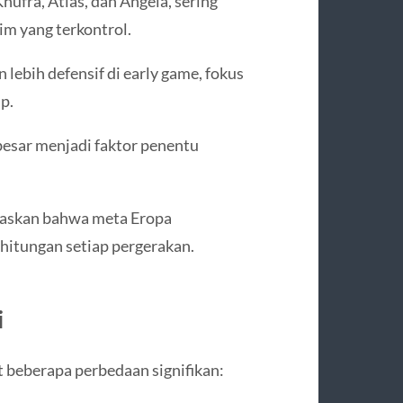
hufra, Atlas, dan Angela, sering
m yang terkontrol.
ebih defensif di early game, fokus
p.
besar menjadi faktor penentu
egaskan bahwa meta Eropa
itungan setiap pergerakan.
i
 beberapa perbedaan signifikan: