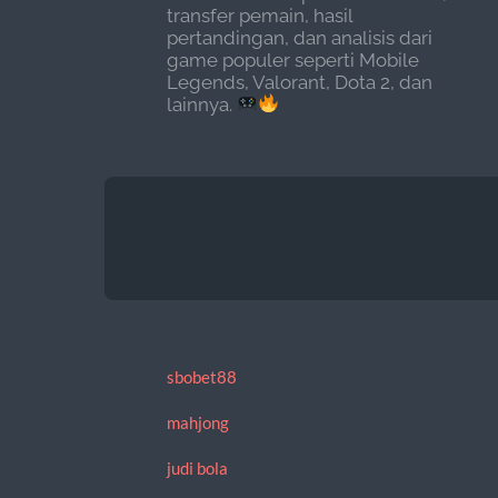
transfer pemain, hasil
pertandingan, dan analisis dari
game populer seperti Mobile
Legends, Valorant, Dota 2, dan
lainnya.
sbobet88
mahjong
judi bola