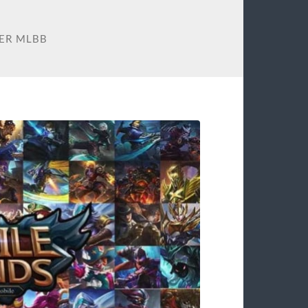
ER MLBB