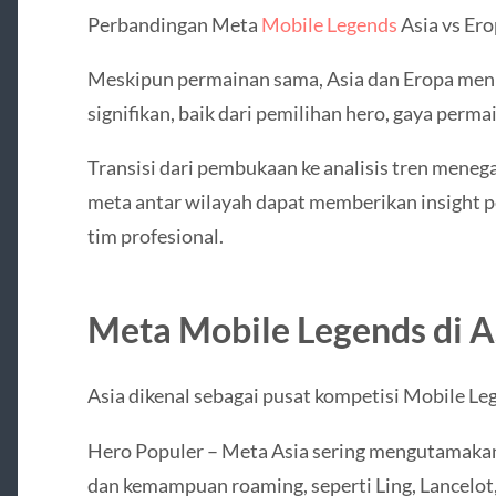
Perbandingan Meta
Mobile Legends
Asia vs Ero
Meskipun permainan sama, Asia dan Eropa men
signifikan, baik dari pemilihan hero, gaya perma
Transisi dari pembukaan ke analisis tren me
meta antar wilayah dapat memberikan insight p
tim profesional.
Meta Mobile Legends di A
Asia dikenal sebagai pusat kompetisi Mobile Leg
Hero Populer – Meta Asia sering mengutamakan
dan kemampuan roaming, seperti Ling, Lancelot