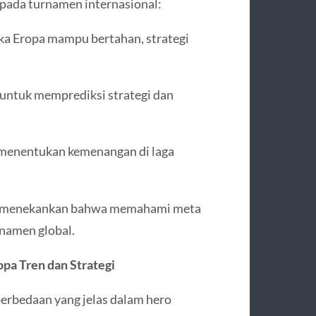
 pada turnamen internasional:
ika Eropa mampu bertahan, strategi
untuk memprediksi strategi dan
t menentukan kemenangan di laga
itif menekankan bahwa memahami meta
rnamen global.
pa Tren dan Strategi
erbedaan yang jelas dalam hero