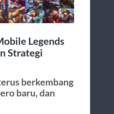
Mobile Legends
n Strategi
terus berkembang
hero baru, dan