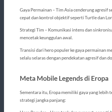
Gaya Permainan – Tim Asia cenderung agresif se
cepat dan kontrol objektif seperti Turtle dan Lor
Strategi Tim – Komunikasi intens dan sinkronisa
mencetak keunggulan awal.
Transisi dari hero populer ke gaya permainan 
selalu selaras dengan pendekatan agresif dan d
Meta Mobile Legends di Eropa
Sementara itu, Eropa memiliki gaya yang lebih
strategi jangka panjang: