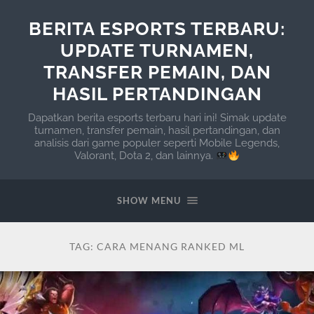
BERITA ESPORTS TERBARU:
UPDATE TURNAMEN,
TRANSFER PEMAIN, DAN
HASIL PERTANDINGAN
Dapatkan berita esports terbaru hari ini! Simak update
turnamen, transfer pemain, hasil pertandingan, dan
analisis dari game populer seperti Mobile Legends,
Valorant, Dota 2, dan lainnya.
SHOW MENU
TAG:
CARA MENANG RANKED ML