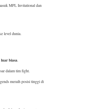
asuk MPL Invitational dan
e level dunia.
luar biasa
.
ar dalam tim fight.
ends meraih posisi tinggi di