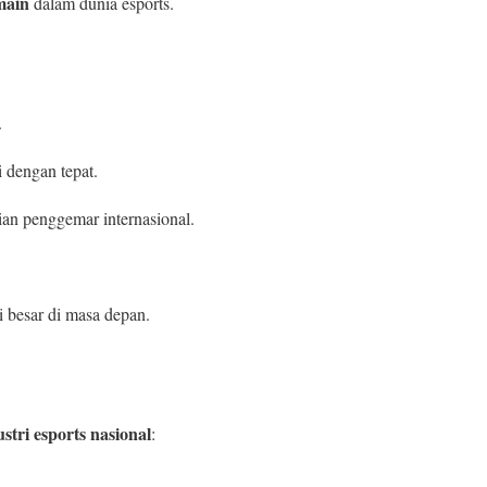
main
dalam dunia esports.
.
 dengan tepat.
an penggemar internasional.
 besar di masa depan.
stri esports nasional
: